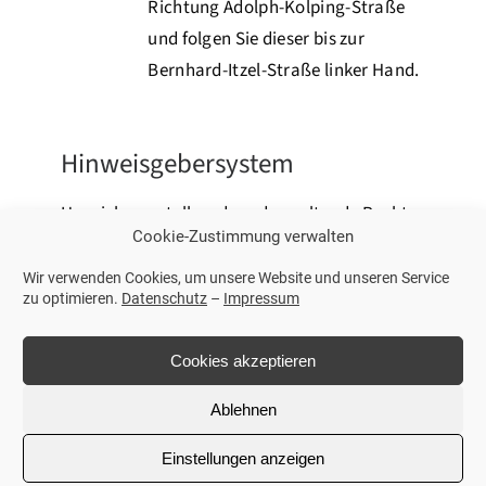
Richtung Adolph-Kolping-Straße
und folgen Sie dieser bis zur
Bernhard-Itzel-Straße linker Hand.
Hinweisgebersystem
Um sicherzustellen, dass das geltende Recht
Cookie-Zustimmung verwalten
und unsere Unternehmensregeln eingehalten
werden, hat der Caritasverband Gießen e.V.
Wir verwenden Cookies, um unsere Website und unseren Service
zu optimieren.
Datenschutz
–
Impressum
ein Hinweisgebersystem (“Hintbox“)
eingerichtet. Der Verband ist Träger des
Cookies akzeptieren
Caritashauses Maria Frieden. Alle für unseren
Verband tätigen haupt- und ehrenamtlichen
Ablehnen
Mitarbeitenden sowie unsere
Einstellungen anzeigen
Geschäftspartner*innen, Lieferant*innen,