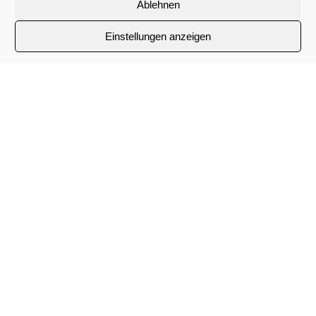
Ablehnen
Einstellungen anzeigen
Adresse
Caritashaus Maria Frieden
Bernhard-Itzel-Straße 3
35392 Gießen
Sie suchen einen Platz in einer unserer
Pflegeeinrichtungen?
Unsere kostenlose
Belegungs-Hotline
unter der Telefonnummer
0800 7243-217
ist rund um die Uhr für Sie da.
Kontakt
Wir helfen gerne weiter. Nehmen Sie Kontakt
mit uns auf: